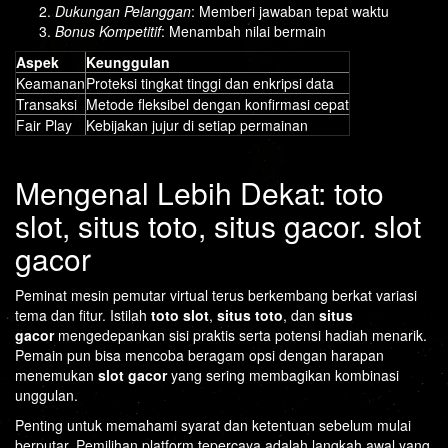
Dukungan Pelanggan
: Memberi jawaban tepat waktu
Bonus Kompetitif
: Menambah nilai bermain
Aspek
Keunggulan
Keamanan
Proteksi tingkat tinggi dan enkripsi data
Transaksi
Metode fleksibel dengan konfirmasi cepat
Fair Play
Kebijakan jujur di setiap permainan
Mengenal Lebih Dekat: toto
slot, situs toto, situs gacor. slot
gacor
Peminat mesin pemutar virtual terus berkembang berkat variasi
tema dan fitur. Istilah
toto slot
,
situs toto
, dan
situs
gacor
mengedepankan sisi praktis serta potensi hadiah menarik.
Pemain pun bisa mencoba beragam opsi dengan harapan
menemukan
slot gacor
yang sering membagikan kombinasi
unggulan.
Penting untuk memahami syarat dan ketentuan sebelum mulai
berputar. Pemilihan platform tepercaya adalah langkah awal yang