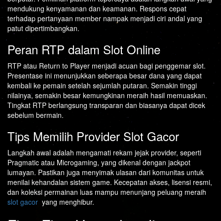
mendukung kenyamanan dan keamanan. Respons cepat
terhadap pertanyaan member nampak menjadi ciri andal yang
patut dipertimbangkan.
Peran RTP dalam Slot Online
RTP atau Return to Player menjadi acuan bagi penggemar slot.
Presentase ini menunjukkan seberapa besar dana yang dapat
kembali ke pemain setelah sejumlah putaran. Semakin tinggi
nilainya, semakin besar kemungkinan meraih hasil memuaskan.
Tingkat RTP berlangsung transparan dan biasanya dapat dicek
sebelum bermain.
Tips Memilih Provider Slot Gacor
Langkah awal adalah mengamati rekam jejak provider, seperti
Pragmatic atau Microgaming, yang dikenal dengan jackpot
lumayan. Pastikan juga menyimak ulasan dari komunitas untuk
menilai kehandalan sistem game. Kecepatan akses, lisensi resmi,
dan koleksi permainan luas mampu menunjang peluang meraih
slot gacor
yang menghibur.