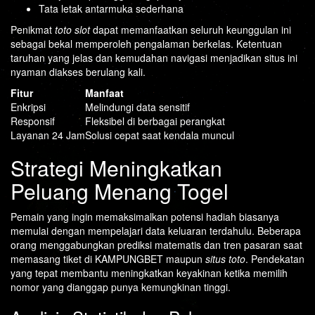
Tata letak antarmuka sederhana
Penikmat
toto slot
dapat memanfaatkan seluruh keunggulan ini
sebagai bekal memperoleh pengalaman berkelas. Ketentuan
taruhan yang jelas dan kemudahan navigasi menjadikan situs ini
nyaman diakses berulang kali.
Fitur
Manfaat
Enkripsi
Melindungi data sensitif
Responsif
Fleksibel di berbagai perangkat
Layanan 24 Jam
Solusi cepat saat kendala muncul
Strategi Meningkatkan
Peluang Menang Togel
Pemain yang ingin memaksimalkan potensi hadiah biasanya
memulai dengan mempelajari data keluaran terdahulu. Beberapa
orang menggabungkan prediksi matematis dan tren pasaran saat
memasang tiket di KAMPUNGBET maupun
situs toto
. Pendekatan
yang tepat membantu meningkatkan keyakinan ketika memilih
nomor yang dianggap punya kemungkinan tinggi.