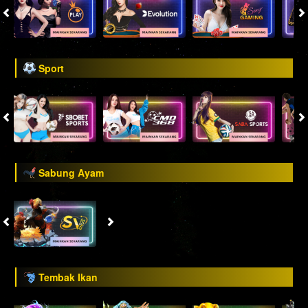
Sport
Sabung Ayam
Tembak Ikan