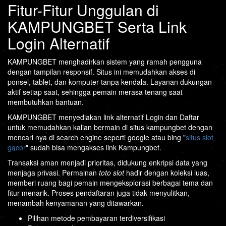
Fitur-Fitur Unggulan di
KAMPUNGBET Serta Link
Login Alternatif
KAMPUNGBET menghadirkan sistem yang ramah pengguna
dengan tampilan responsif. Situs ini memudahkan akses di
ponsel, tablet, dan komputer tanpa kendala. Layanan dukungan
aktif setiap saat, sehingga pemain merasa tenang saat
membutuhkan bantuan.
KAMPUNGBET menyediakan link alternatif Login dan Daftar
untuk memudahkan kalian bermain di situs kampungbet dengan
mencari nya di search engine seperti google atau bing "
situs slot
gacor
" sudah bisa mengakses link Kampungbet.
Transaksi aman menjadi prioritas, didukung enkripsi data yang
menjaga privasi. Permainan
toto slot
hadir dengan koleksi luas,
memberi ruang bagi pemain mengeksplorasi berbagai tema dan
fitur menarik. Proses pendaftaran juga tidak menyulitkan,
menambah kenyamanan yang ditawarkan.
Pilihan metode pembayaran terdiversifikasi