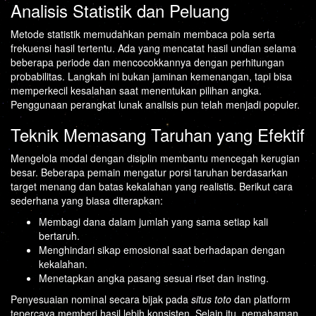
Analisis Statistik dan Peluang
Metode statistik memudahkan pemain membaca pola serta
frekuensi hasil tertentu. Ada yang mencatat hasil undian selama
beberapa periode dan mencocokkannya dengan perhitungan
probabilitas. Langkah ini bukan jaminan kemenangan, tapi bisa
memperkecil kesalahan saat menentukan pilihan angka.
Penggunaan perangkat lunak analisis pun telah menjadi populer.
Teknik Memasang Taruhan yang Efektif
Mengelola modal dengan disiplin membantu mencegah kerugian
besar. Beberapa pemain mengatur porsi taruhan berdasarkan
target menang dan batas kekalahan yang realistis. Berikut cara
sederhana yang biasa diterapkan:
Membagi dana dalam jumlah yang sama setiap kali
bertaruh.
Menghindari sikap emosional saat berhadapan dengan
kekalahan.
Menetapkan angka pasang sesuai riset dan insting.
Penyesuaian nominal secara bijak pada
situs toto
dan platform
tepercaya memberi hasil lebih konsisten. Selain itu, pemahaman