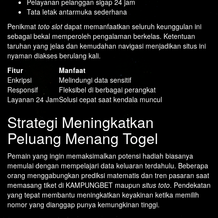
Pelayanan pelanggan sigap 24 jam
Tata letak antarmuka sederhana
Penikmat
toto slot
dapat memanfaatkan seluruh keunggulan ini
sebagai bekal memperoleh pengalaman berkelas. Ketentuan
taruhan yang jelas dan kemudahan navigasi menjadikan situs ini
nyaman diakses berulang kali.
Fitur
Manfaat
Enkripsi
Melindungi data sensitif
Responsif
Fleksibel di berbagai perangkat
Layanan 24 Jam
Solusi cepat saat kendala muncul
Strategi Meningkatkan
Peluang Menang Togel
Pemain yang ingin memaksimalkan potensi hadiah biasanya
memulai dengan mempelajari data keluaran terdahulu. Beberapa
orang menggabungkan prediksi matematis dan tren pasaran saat
memasang tiket di KAMPUNGBET maupun
situs toto
. Pendekatan
yang tepat membantu meningkatkan keyakinan ketika memilih
nomor yang dianggap punya kemungkinan tinggi.