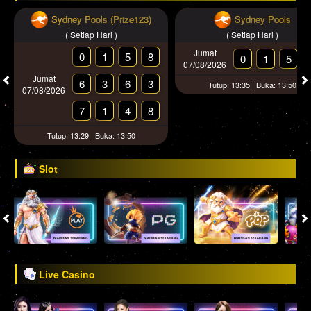
Sydney Pools (Prize123)
Sydney Pools
( Setiap Hari )
( Setiap Hari )
Jumat
0
1
5
8
0
1
5
07/08/2026
Jumat
6
3
6
3
Tutup: 13:35 | Buka: 13:50
07/08/2026
7
1
4
8
Tutup: 13:29 | Buka: 13:50
Slot
Live Casino